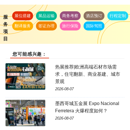
展位搭建
展品运输
商务考察
酒店预订
行程定制
服
务
翻译服务
签证办理
旅行保险
国际驾照
项
目
您可能感兴趣：
热展推荐|欧洲高端石材市场需
求，住宅翻新、商业基建、城市
景观
2026-08-07
墨西哥城五金展 Expo Nacional
Ferretera 火爆程度如何？
2026-08-07