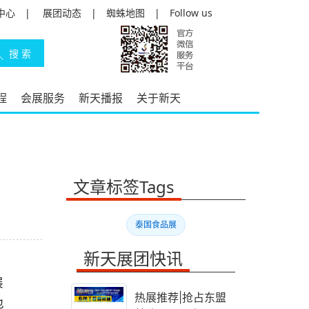
中心
|
展团动态
|
蜘蛛地图
|
Follow us
程
会展服务
新天播报
关于新天
文章标签Tags
泰国食品展
新天展团快讯
展
热展推荐|抢占东盟
也