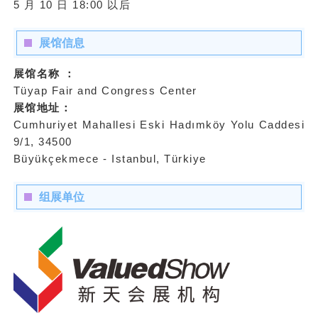
5 月 10 日 18:00 以后
展馆信息
展馆名称 ：
Tüyap Fair and Congress Center
展馆地址：
Cumhuriyet Mahallesi Eski Hadımköy Yolu Caddesi
9/1, 34500
Büyükçekmece - Istanbul, Türkiye
组展单位