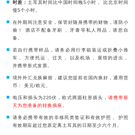
时差：
土耳其时间比中国时间晚5小时， 比北京时间
慢5个小时。
在外期间注意安全，保管好随身携带的财物，谨防小
偷！ 酒店不配备牙刷 、牙膏等私人用品，请您自
备。
若自行携带样品，请务必用行李箱装运或折叠小推
车， 方便托运 、过关， 以及机场 、展馆的进出，
并携带形式发票。
境外外汇兑换麻烦，建议您提前在国内换好，通用货
币： 美元/欧元。
电压和插头为220伏，欧式两圆柱形插头，
请携带新
天为您准备的转换插座。
请务必携带有效的非移民类签证和有效护照， 护照
有效期应超过您原定离土耳其的日期至少六个月。