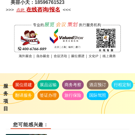
美容小天：18596761523
在线咨询/报名
>>>
<<<
点此
展位搭建
展品运输
商务考察
酒店预订
行程定制
服
务
翻译服务
签证办理
旅行保险
国际驾照
项
目
您可能感兴趣：