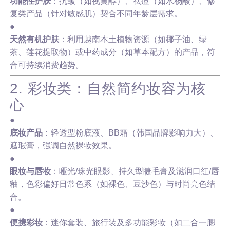
功能性护肤
：抗皱（如视黄醇）、祛痘（如水杨酸）、修
复类产品（针对敏感肌）契合不同年龄层需求。
●
天然有机护肤
：利用越南本土植物资源（如椰子油、绿
茶、莲花提取物）或中药成分（如草本配方）的产品，符
合可持续消费趋势。
2. 彩妆类：自然简约妆容为核
心
●
底妆产品
：轻透型粉底液、BB霜（韩国品牌影响力大）、
遮瑕膏，强调自然裸妆效果。
●
眼妆与唇妆
：哑光/珠光眼影、持久型睫毛膏及滋润口红/唇
釉，色彩偏好日常色系（如裸色、豆沙色）与时尚亮色结
合。
●
便携彩妆
：迷你套装、旅行装及多功能彩妆（如二合一腮