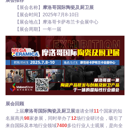
展会推荐
【展会名称】
摩洛哥国际陶瓷及厨卫展
【展会时间】2025年7月8-10日
【展会地点】摩洛哥卡萨布兰卡会展中心
【展会周期】一年一届
展会回顾
上届
摩洛哥国际陶瓷及厨卫展
邀请全球
11
个国家的知
名展商共
98
家参展，同时举办了
12
场行业研讨会，吸引了
来自国际及本地行业领域
7400
多位行业人士观展，是向全