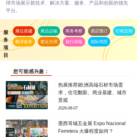
球市场展示新技术、解决方案、服务、产品和创新的领先
平台。
展位搭建
展品运输
商务考察
酒店预订
行程定制
服
务
翻译服务
签证办理
旅行保险
国际驾照
项
目
您可能感兴趣：
热展推荐|欧洲高端石材市场需
求，住宅翻新、商业基建、城市
景观
2026-08-07
墨西哥城五金展 Expo Nacional
Ferretera 火爆程度如何？