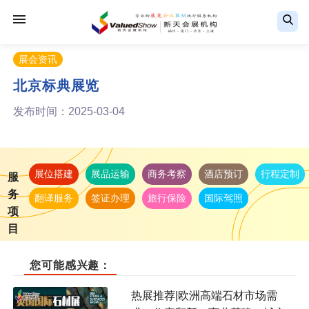
展会资讯
北京标典展览
发布时间：2025-03-04
展位搭建
展品运输
商务考察
酒店预订
行程定制
服
务
翻译服务
签证办理
旅行保险
国际驾照
项
目
您可能感兴趣：
热展推荐|欧洲高端石材市场需