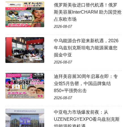
俄罗斯美妆进口替代机遇！俄罗
斯美容展InterCHARM 助力国货抢
占东欧市场
2026-08-07
中乌能源合作迎来新机遇，2026
年乌兹别克斯坦电力能源展邀您
掘金中亚
2026-08-07
迪拜美容展30周年启幕在即：专
业馆5月告罄，中国品牌集结
850+平强势出击
2026-08-07
中亚电力市场爆发前夜：从
UZENERGYEXPO看乌兹别克斯
坦能源投资机遇