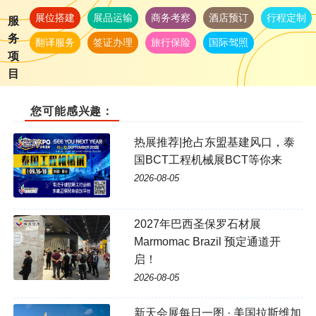
展位搭建
展品运输
商务考察
酒店预订
行程定制
服
务
翻译服务
签证办理
旅行保险
国际驾照
项
目
您可能感兴趣：
热展推荐|抢占东盟基建风口，泰
国BCT工程机械展BCT等你来
2026-08-05
2027年巴西圣保罗石材展
Marmomac Brazil 预定通道开
启！
2026-08-05
新天会展每日一图 · 美国拉斯维加