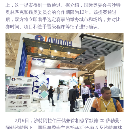
上，这一提案得到一致通过。据介绍，国际奥委会与沙特
奥林匹克和残奥委员会的合作期限为12年。该提案通过
后，双方将立即着手选定赛事的举办城市和场馆，并对比
赛时间、项目和选手晋级程序等细节进行确认。
2月9日，沙特阿拉伯王储兼首相穆罕默德·本·萨勒曼·
阿勒沙特殿下、国际奥委会主席托马斯·巴赫以及沙特奥林