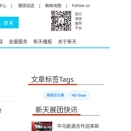
中心
|
展团动态
|
蜘蛛地图
|
Follow us
程
会展服务
新天播报
关于新天
文章标签Tags
美国设计展
HD Expo
新天展团快讯
修
中乌能源合作迎来新
研