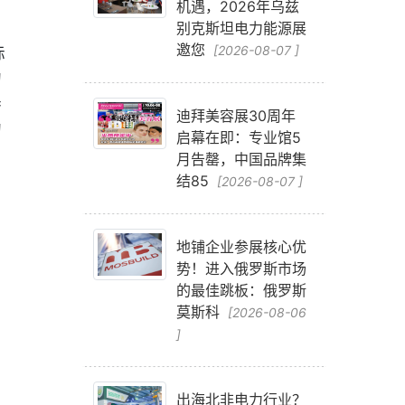
机遇，2026年乌兹
别克斯坦电力能源展
邀您
际
[2026-08-07 ]
的
参
迪拜美容展30周年
的
启幕在即：专业馆5
月告罄，中国品牌集
结85
[2026-08-07 ]
地铺企业参展核心优
势！进入俄罗斯市场
的最佳跳板：俄罗斯
莫斯科
[2026-08-06
]
出海北非电力行业？