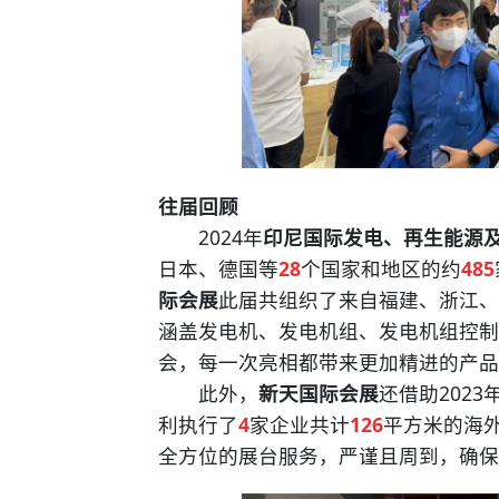
往届回顾
2024年
印尼国际发电、再生能源
日本、德国等
28
个国家和地区的约
485
际会展
此届共组织了来自福建、浙江、
涵盖发电机、发电机组、发电机组控制
会，每一次亮相都带来更加精进的产品
此外，
新天国际会展
还借助202
利执行了
4
家企业共计
126
平方米的海
全方位的展台服务，严谨且周到，确保