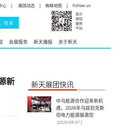
中心
|
展团动态
|
蜘蛛地图
|
Follow us
程
会展服务
新天播报
关于新天
源新
新天展团快讯
中乌能源合作迎来新机
遇，2026年乌兹别克斯
坦电力能源展邀您
[2026-08-07 ]