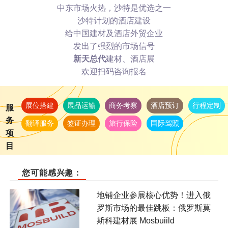
中东市场火热，沙特是优选之一
沙特计划的酒店建设
给中国建材及酒店外贸企业
发出了强烈的市场信号
新天总代
建材、酒店展
欢迎扫码咨询报名
展位搭建
展品运输
商务考察
酒店预订
行程定制
服
务
翻译服务
签证办理
旅行保险
国际驾照
项
目
您可能感兴趣：
地铺企业参展核心优势！进入俄
罗斯市场的最佳跳板：俄罗斯莫
斯科建材展 Mosbuiild