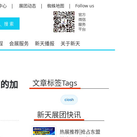
中心
|
展团动态
|
蜘蛛地图
|
Follow us
程
会展服务
新天播报
关于新天
文章标签Tags
您的加
ciosh
新天展团快讯
热展推荐|抢占东盟