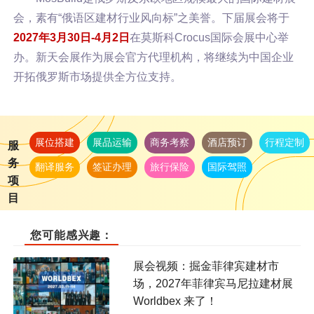
会，素有“俄语区建材行业风向标”之美誉。下届展会将于
2027年3月30日-4月2日
在莫斯科Crocus国际会展中心举
办。新天会展作为展会官方代理机构，将继续为中国企业
开拓俄罗斯市场提供全方位支持。
展位搭建
展品运输
商务考察
酒店预订
行程定制
服
务
翻译服务
签证办理
旅行保险
国际驾照
项
目
您可能感兴趣：
展会视频：掘金菲律宾建材市
场，2027年菲律宾马尼拉建材展
Worldbex 来了！