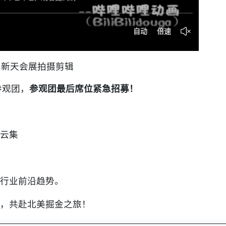
新天会展拍摄剪辑
参观团，
参观团
最后席位紧急招募
！
牌云集
行业前沿趋势。
，共赴北美掘金之旅！