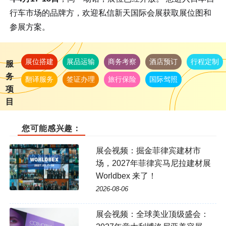
行车市场的品牌方，欢迎私信新天国际会展获取展位图和
参展方案。
展位搭建
展品运输
商务考察
酒店预订
行程定制
服
务
翻译服务
签证办理
旅行保险
国际驾照
项
目
您可能感兴趣：
展会视频：掘金菲律宾建材市
场，2027年菲律宾马尼拉建材展
Worldbex 来了！
2026-08-06
展会视频：全球美业顶级盛会：