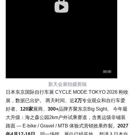
新天会展拍摄剪辑
日本东京国际自行车展 CYCLE MODE TOKYO 2026 刚收
展，数据已出炉。 两天时间、近
2万
专业观众和自行车爱
好者、
120家
展商、
300+
品牌齐聚东京Big Sight。 今年最
大升级：海之森公园2km户外试乘赛道，含奥运级非铺装
路面 — E-bike / Gravel / MTB 体验式营销效果炸裂。
2027
年4月17-18日
，同一场馆，展位已经开放。 想进入日本自