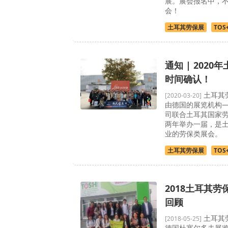
展。展会报名中，
会！
土耳其劳保展
TOS
通知 | 202
时间确认！
土耳其劳
[2020-03-20]
由德国的展览机构
司联合土耳其国家
两年举办一届，是
业的劳保类展会。
土耳其劳保展
TOS
2018土耳其劳
回顾
土耳其劳
[2018-05-25]
德国杜塞尔多夫展览