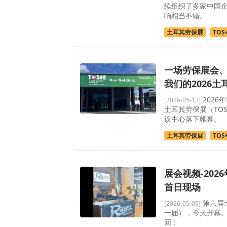
续组织了多家中国
响相当不错。
土耳其劳保展
TOS
一场劳保展会
我们的2026
2026
[2026-05-12]
土耳其劳保展（TO
议中心落下帷幕。
土耳其劳保展
TOS
展会视频-202
首日现场
第六届
[2026-05-09]
一届），今天开幕。
回：