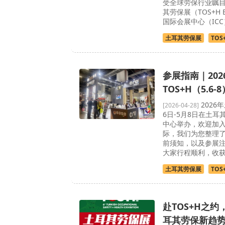
受全球劳保行业瞩目
其劳保展（TOS+H 
国际会展中心（IC
土耳其劳保展
TOS
参展指南｜202
TOS+H（5.6
2026
[2026-04-28]
6日-5月8日在土
中心举办，欢迎加
际，我们为您整理
前须知，以及参展
大家行程顺利，收获
土耳其劳保展
TOS
赴TOS+H之
耳其劳保新趋