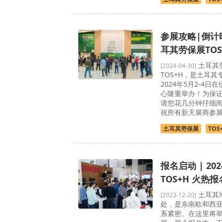
参展攻略|倒计时
耳其劳保展TO
土耳其
[2024-04-30]
TOS+H，是土耳
2024年5月2-4
心隆重举办！为保
请您花几分钟仔细
祝所有新天展商参
土耳其劳保展
TOS
报名启动 | 2
TOS+H 火热
土耳其
[2023-12-20]
处，是东南欧和西
系紧密。在这里将举