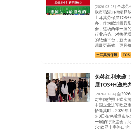
全球劳
[2026-03-23]
欧市场潜力持续释放，
土耳其劳保展TOS
办，作为欧洲极具
会，这场两年一届
行业趋势、对接优
的绝佳平台，新天
观展更高效、更具
土耳其劳保展
TOS
免签红利来袭！
展TOS+H邀
自202
[2026-01-04]
对中国护照正式实
中国企业进军欧亚
恰逢其时，2026
6-8日在伊斯坦布
一届的行业盛会，
尔“欧亚十字路口”