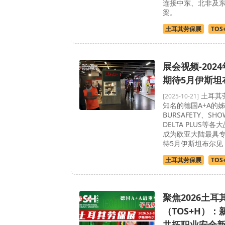
连接中东、北非及
梁。
土耳其劳保展
TOS
展会视频-202
期待5月伊斯坦
土耳其劳
[2025-10-21]
知名的德国A+A的
BURSAFETY、SHO
DELTA PLUS等
成为欧亚大陆最具
待5月伊斯坦布尔见
土耳其劳保展
TOS
聚焦2026土耳
（TOS+H）
共拓职业安全