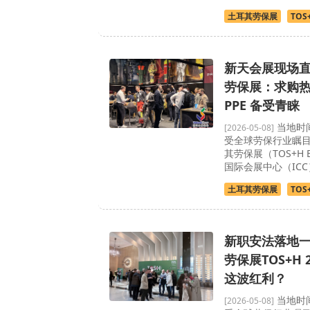
土耳其劳保展
TOS
新天会展现场直
劳保展：求购
PPE 备受青睐
当地时间
[2026-05-08]
受全球劳保行业瞩目
其劳保展（TOS+H 
国际会展中心（IC
土耳其劳保展
TOS
新职安法落地
劳保展TOS+H 
这波红利？
当地时间
[2026-05-08]