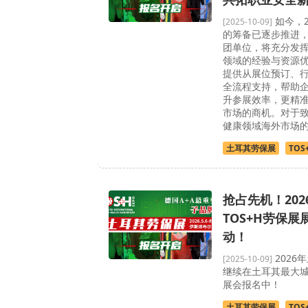
如今，2
[2025-10-09]
的筹备已逐步推进
团单位，将充分发
领域的经验与资源
提供从展位预订、
全流程支持，帮助
升参展效率，更精
市场的商机。对于
健康领域海外市场的企
土耳其劳保展
TOS
抢占先机！20
TOS+H劳保
动！
2026
[2025-10-09]
继续在土耳其最大
展会报名中！
土耳其劳保展
TOS