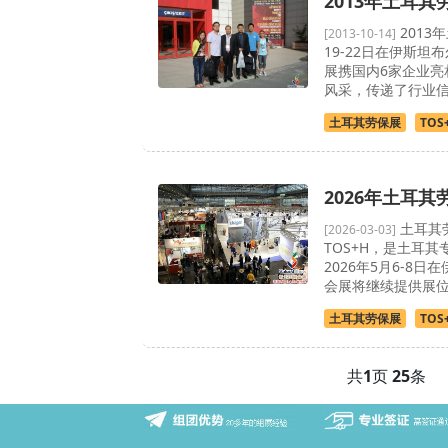
2013年土耳
2013
[2013-10-14]
19-22日在伊斯坦
展携国内6家企业亮
风采，传递了行业
土耳其劳保展
TOS
2026年土耳其
土耳其
[2026-03-03]
TOS+H，是土耳
2026年5月6-8
会展将继续提供展
土耳其劳保展
TOS
共
1
页
25
条