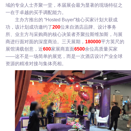
域的专业人士齐聚一堂，本届展会最为显著的现场特征之
一在于卓越的买手调配能力。
主办方推出的 “Hosted Buyer”核心买家计划大获成
功，该计划成功邀约了
200
位来自酒店品牌、设计事务
所、业主方与采购商的核心决策者齐聚拉斯维加斯，与展
商进行面对面的深度商洽。
三天展期，
180000
平方英尺的
展馆满载创意，近
600
家展商直面
6500
余位高质量买家
——这不是一场简单的展览，而是一次酒店设计产业全球
资源的精准对接与集体亮相。