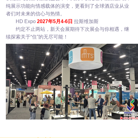
纯展示功能向情感载体的演变，更看到了全球酒店业从业
者们对未来的信心与热情。
HD Expo
2027年
5月4-6日
拉斯维加斯
约定不止两站，新天会展期待下次展会与你相遇，继
续探索关于“住”的无尽可能！