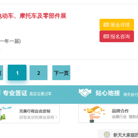
际电动车、摩托车及零部件展
展会详情
报名咨询
 (一年一届)
心
页
1
2
下一页