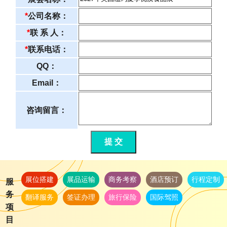
*
公司名称：
*
联 系 人：
*
联系电话：
QQ：
Email：
咨询留言：
提 交
展位搭建
展品运输
商务考察
酒店预订
行程定制
服
务
翻译服务
签证办理
旅行保险
国际驾照
项
目