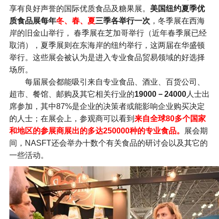
享有良好声誉的国际优质食品及糖果展。
美国纽约夏季优
质食品展每年
冬、春、夏
三季各举行一次
，冬季展在西海
岸的旧金山举行， 春季展在芝加哥举行（近年春季展已经
取消），夏季展则在东海岸的纽约举行，这两届在华盛顿
举行。这些展会被认为是进入专业食品贸易领域的好选择
场所。
每届展会都能吸引来自专业食品、酒业、百货公司、
超市、餐馆、邮购及其它相关行业的
19000－24000
人士出
席参加，其中87%是企业的决策者或能影响企业购买决定
的人士；在展会上，参观商可以看到
来自全球80多个国家
和地区的参展商展出的多达250000种的专业食品。
展会期
间，NASFT还会举办十数个有关食品的研讨会以及其它的
一些活动。