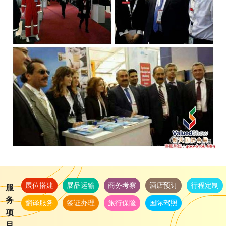
展位搭建
展品运输
商务考察
酒店预订
行程定制
服
务
翻译服务
签证办理
旅行保险
国际驾照
项
目